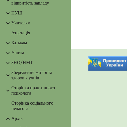
відкритість закладу
НУШ
Учителям
Атестація
Батькам
Учням
ЗНО/НМТ
Збереження життя та
здоров'я учнів
Сторінка практичного
психолога
Сторінка соціального
педагога
Архів