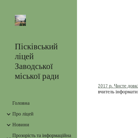
Sk
Пісківський
ліцей
Заводської
міської ради
2017 р. Чисте довк
вчитель інформат
Головна
Про ліцей
Новини
Прозорість та інформаційна