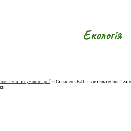
ip to main content
Skip to navigat
Екологія
ілля – чисте сумління.pdf
— Солонець В.П. - вчитель екології Хом
ики