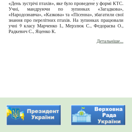
«День зустрічі птахів», яке було проведене у формі КТС.
Учні, мандруючи по зупинках «Загадкова»,
«Народознавча», «Казкова» та «Пісенна», збагатили свої
знання про перелітних птахів. На зупинках працювали
учні 9 класу Марченко І., Мерзлюк С., Федораєва О.,
Радкевич С., Яценко К.
Детальніше...