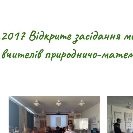
ip to main content
Skip to navigat
.2017 Відкрите засідання м
вчителів природничо-матем