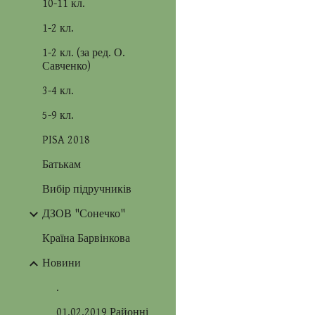
10-11 кл.
1-2 кл.
1-2 кл. (за ред. О.
Савченко)
3-4 кл.
5-9 кл.
PISA 2018
Батькам
Вибір підручників
ДЗОВ "Сонечко"
Країна Барвінкова
Новини
.
01.02.2019 Районні