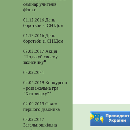
семінар учителів
фізики
01.12.2016 День
боротьби зі СНІДом
01.12.2016 День
боротьби зі СНІДом
02.03.2017 Акція
"Подякуй своєму
захиснику"
02.03.2021
02.04.2019 Конкурсно
- розважальна гра
"Хто зверху?"
02.09.2019 Свято
першого дзвоника
03.03.2017
Загальношкільна