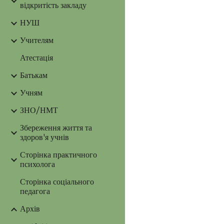
відкритість закладу
НУШ
Учителям
Атестація
Батькам
Учням
ЗНО/НМТ
Збереження життя та
здоров'я учнів
Сторінка практичного
психолога
Сторінка соціального
педагога
Архів