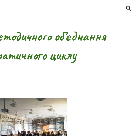
ion
етодичного об'єднання
атичного циклу