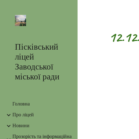
Sk
12.12
Пісківський
ліцей
Заводської
міської ради
Головна
Про ліцей
Новини
Прозорість та інформаційна