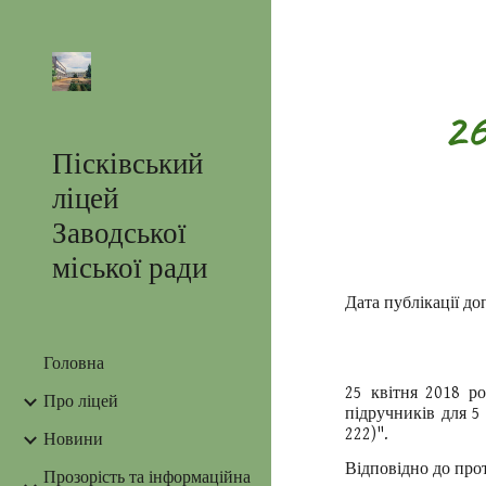
Sk
26
Пісківський
ліцей
Заводської
міської ради
Дата публікації до
Головна
25 квітня 2018 ро
Про ліцей
підручників для 5 
222)".
Новини
Відповідно до прот
Прозорість та інформаційна