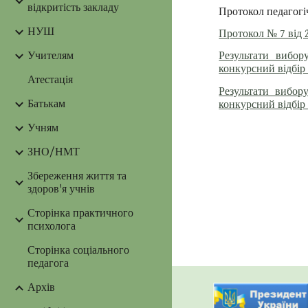
відкритість закладу
Протокол педагогі
НУШ
Протокол № 7 від 2
Учителям
Результати вибор
конкурсний відбір 
Атестація
Результати вибору
Батькам
конкурсний відбір 
Учням
ЗНО/НМТ
Збереження життя та
здоров'я учнів
Сторінка практичного
психолога
Сторінка соціального
педагога
Архів