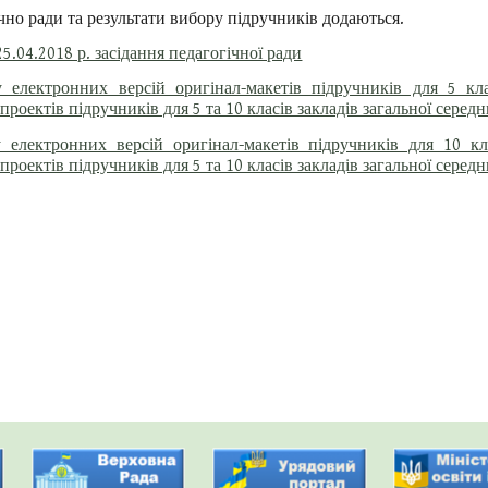
чно ради та результати вибору підручників додаються.
5.04.2018 р. засідання педагогічної ради
у електронних версій оригінал-макетів підручників для 5 кла
проектів підручників для 5 та 10 класів закладів загальної середн
 електронних версій оригінал-макетів підручників для 10 кла
проектів підручників для 5 та 10 класів закладів загальної середн