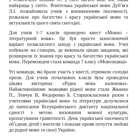
найкраща у світі». Вчителька української мови Дуб’яга
Л.І. познайомила учнів з виникненням писемності,
розказала про багатство і красу української мови та
актуальність цього свята сьогодні.
Для учнів 5-7 класів проведено квест «Мовно –
літературний вояж». Це був просто захоплюючий
варіант позакласного заходу з української мови. Учні
побували на станціях, де виконали цікаві завдання, які
розширили їх знання про красу та багатство української
мови. Переможцем стала команда 7 класу «Мовознавці»
Усі команди, які брали участь у квесті, отримали солодкі
призи. Для учнів початкових класів була проведена
цікава вікторина «Рідна мова калинова».
Найактивнішими знавцями рідної мови стали Жванко
П., Левчук В, Федоренко Б. Старшокласники разом з
учителями української мови та літератури долучилися
до написання Всеукраїнського диктанту національної
єдності з метою виховання мовної культури,
пропагування грамотності. День української писемності
об’єднав дітей і вчителів і показав прояв почуття любові
до рідної мови та своєї України.