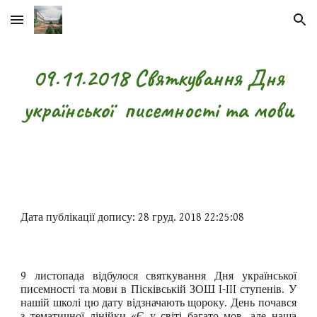
Skip to main content
Skip to navigation
09.11.2018 Святкування Дня
української писемності та мови
Дата публікації допису: 28 груд. 2018 22:25:08
9 листопада відбулося святкування Дня української
писемності та мови в Пісківській ЗОШ I-III ступенів. У
нашій школі цю дату відзначають щороку. День почався
з тематичної лінійки «Є у світі багато мов, але наша