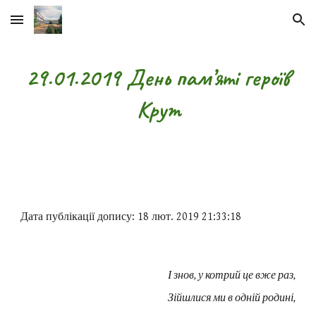
Skip to main content
Skip to navigation
29.01.2019 День пам’яті героїв
Крут
Дата публікації допису: 18 лют. 2019 21:33:18
І знов, у котрий це вже раз,
Зійшлися ми в одній родині,