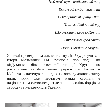
Щоб пом’януть той славний час,
Коли в офіру Батьківщині
Себе принесли кращі з нас.
Нема любові понад ту,
Що окропила кров’ю Крути,
І ту гарячу кров святу
Повік Вкраїні не забути.
У школі проведено загальношкільну лінійку, де учитель
історії Мельничук І.М. розповів про події, які
відбувалися біля невеликої станції Крути, що
розташована на Чернігівщині уздовж лінії Бахмач –
Київ, та ознаменували відлік нового духовного злету
нації, який уже протягом майже століття є
національним символом для десятків поколінь борців за
свободу та незалежність України.