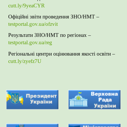
cutt.ly/9yeaCYR
Офіційні звіти проведення ЗНО/НМТ –
testportal.gov.ua/ofzvit
Результати ЗНО/НМТ по регіонах –
testportal.gov.ua/reg
Регіональні центри оцінювання якості освіти –
cutt.ly/zyefz7U