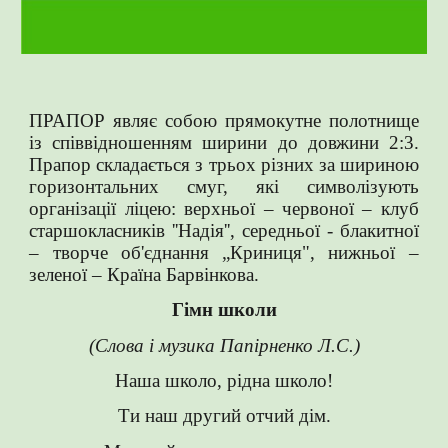
ПРАПОР являє собою прямокутне полотнище
із співвідношен­ням ширини до довжини 2:3.
Прапор складається з трьох різних за шириною
горизонтальних смуг, які символізують
організації ліцею: верхньої – червоної – клуб
старшокласників ''Надія'', середньої - блакитної
– творче об'єднання „Криниця", нижньої –
зеленої – Країна Барвінкова.
Гімн школи
(Слова і музика Папірненко Л.С.)
Наша школо, рідна школо!
Ти наш другий отчий дім.